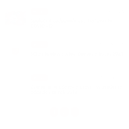
29. OKT 2020
Aktuality
Spoločná zodpovednosť -Testovanie
COVID -19
02. JÚN 2020
Aktuality
Sčítanie obyvateľov, domov a bytov 2021
12. FEB 2020
Aktuality
Zverejnenie údajov o úrovni vytriedenia
odpadov za rok 2019.
1
2
>