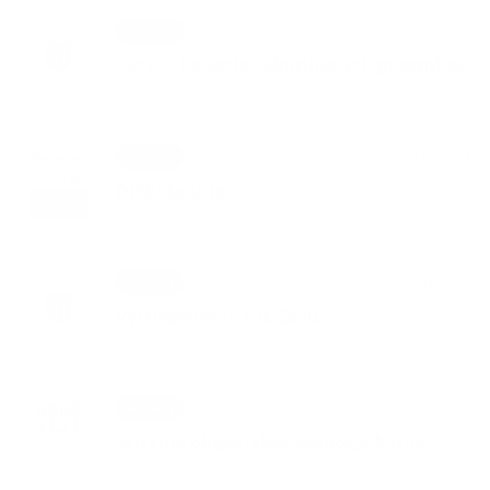
29. JÚN 2022
Aktuality
Výzva - kosenie zaburinených pozemkov
27. JÚL 2021
Aktuality
Držkobranie
04. FEB 2021
Aktuality
Vytriedenie za rok 2020.
16. DEC 2020
Aktuality
Sčítanie obyvateľov, domov a bytov