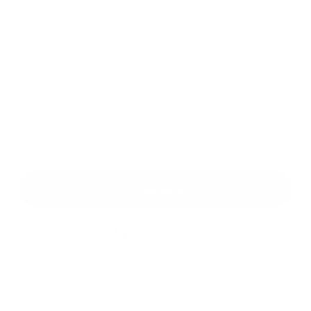
Príloha:
Príloha
*
povinné položky
*
Oboznámil som sa so
spracúvaním osobných údajov
Google reCaptcha Response
Odoslať správu
Rýchle odkazy
O obci
História
Školstvo