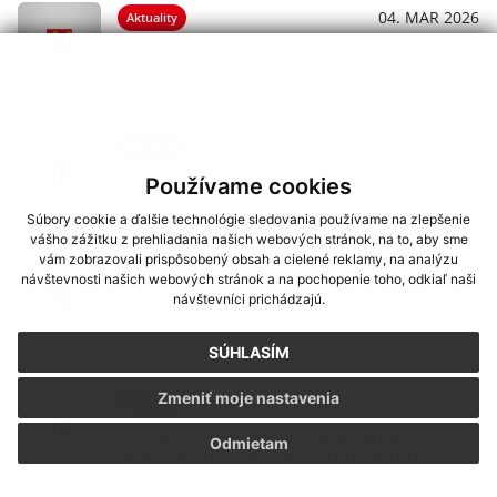
04. MAR 2026
Aktuality
Vytriedenie odpadov za rok 2025
13. MÁJ 2024
Aktuality
predaj prebytočného hnuteľného
Používame cookies
majetku
Súbory cookie a ďalšie technológie sledovania používame na zlepšenie
vášho zážitku z prehliadania našich webových stránok, na to, aby sme
vám zobrazovali prispôsobený obsah a cielené reklamy, na analýzu
11. SEP 2023
Aktuality
návštevnosti našich webových stránok a na pochopenie toho, odkiaľ naši
návštevníci prichádzajú.
Riešenie migračných výziev v obci Rovné
SÚHLASÍM
Zmeniť moje nastavenia
03. JAN 2023
Aktuality
Propagácia projektu: Skrášlenie
Odmietam
priestranstva pri kultúrnom dome