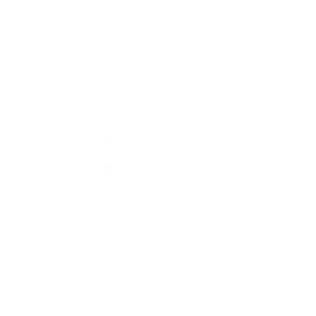
Kultúra
Fotogaléria
Kontakty
Kontaktné informácie
+421 47 549 23 11
info@obecrovne.sk
využite možnosť získavania aktuálnych informácií s využitím RSS
,
CMS systém (redakčný) systém ECHELON 2,
Mapa stránok
,
web portál
,
webhosting
,
webex.digital, s.r.o.
,
domény
,
registrácia domény
,
spoločnosť webex.digital, s.r.o.
,
technický prevádzkovateľ
Posledná aktualizácia:
30.07.2026