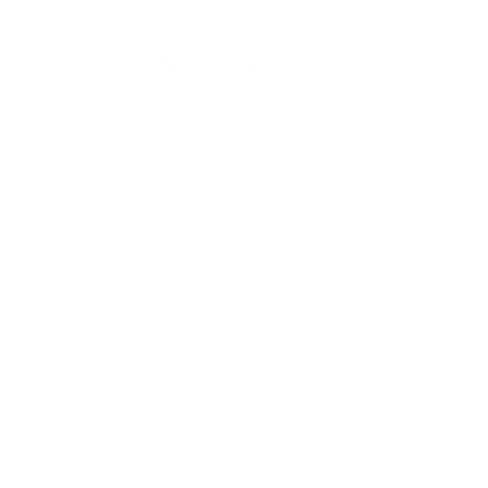
Napíšte nám
Meno
Priezvisko
E-mailová adresa
*
Meno:
*
Priezvisko:
*
E-mailová adresa:
Text vašej správy...
*
Text vašej správy: