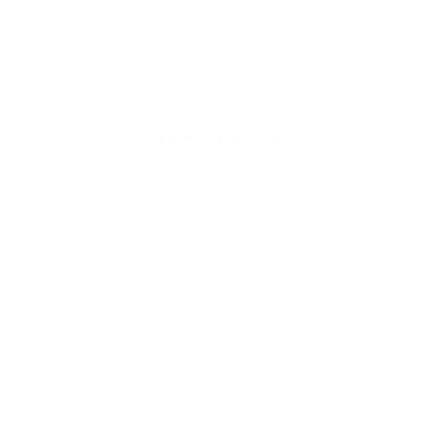
Napíšte nám
Meno
Priezvisko
E-mailová adresa
*
Meno:
*
Priezvisko:
*
E-mailová adresa:
Text vašej správy...
*
Text vašej správy: