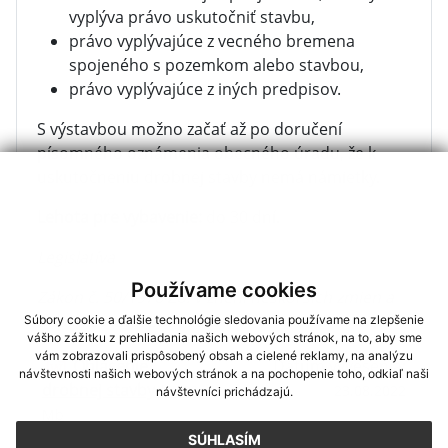
vyplýva právo uskutočniť stavbu,
právo vyplývajúce z vecného bremena
spojeného s pozemkom alebo stavbou,
právo vyplývajúce z iných predpisov.
S výstavbou možno začať až po doručení
písomného oznámenia obecného úradu, že k
uskutočneniu drobnej stavby nemá námietky.
Lehota pre vybavenie:
do 30 dní.
Legislatíva
Používame cookies
Zákon č. 50/1976 Zb. v znení neskorších zmien a
doplnkov (stavebný zákon)
Súbory cookie a ďalšie technológie sledovania používame na zlepšenie
vášho zážitku z prehliadania našich webových stránok, na to, aby sme
vám zobrazovali prispôsobený obsah a cielené reklamy, na analýzu
Ohlásenie
Dátum vyvesenia:
návštevnosti našich webových stránok a na pochopenie toho, odkiaľ naši
drobnej stavby
| 0.02
23.08.2022
návštevníci prichádzajú.
Mb
SÚHLASÍM