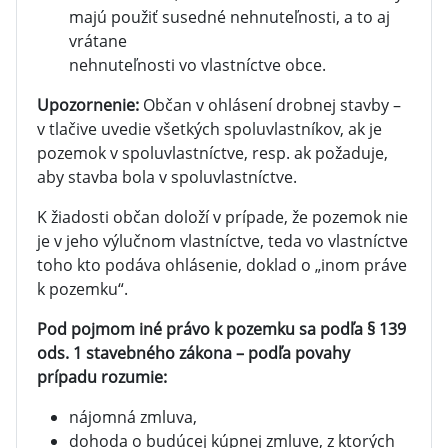
majú použiť susedné nehnuteľnosti, a to aj
vrátane
nehnuteľnosti vo vlastníctve obce.
Upozornenie:
Občan v ohlásení drobnej stavby –
v tlačive uvedie všetkých spoluvlastníkov, ak je
pozemok v spoluvlastníctve, resp. ak požaduje,
aby stavba bola v spoluvlastníctve.
K žiadosti občan doloží v prípade, že pozemok nie
je v jeho výlučnom vlastníctve, teda vo vlastníctve
toho kto podáva ohlásenie, doklad o „inom práve
k pozemku“.
Pod pojmom iné právo k pozemku sa podľa § 139
ods. 1 stavebného zákona – podľa povahy
prípadu rozumie:
nájomná zmluva,
dohoda o budúcej kúpnej zmluve, z ktorých