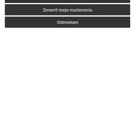
Zmeniť moje nastavenia
Stavebné úpravy a udržiavacie práce
Odmietam
Stavebné povolenie
Žiadosť o predĺženie platnosti stavebného
povolenia
Kolaudačné rozhodnutie
Návrh na vydanie územného rozhodnutia
Žiadosť o zriadenie vjazdu miestnej
komunikácie
Povolenie na odstránenie stavby,
nariadenie odstránenia stavby, dodatočné
povolenie stavieb