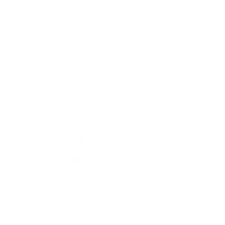
O obci
História
Školstvo
Kultúra
Fotogaléria
Kontakty
Kontaktné informácie
+421 47 549 23 11
info@obecrovne.sk
využite možnosť získavania aktuálnych informácií s využitím RSS
,
CMS systém (redakčný) systém ECHELON 2,
Mapa stránok
,
web portál
,