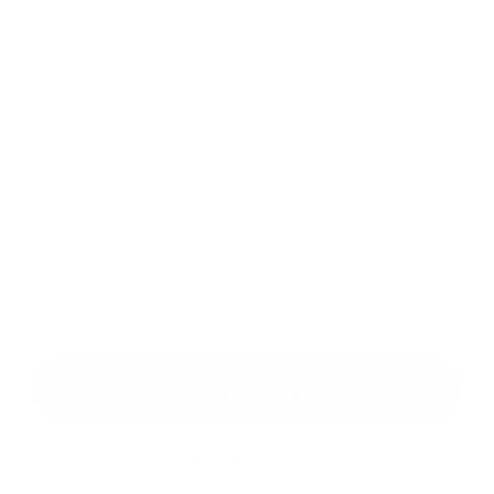
Príloha:
Príloha
*
povinné položky
*
Oboznámil som sa so
spracúvaním osobných údajov
Google reCaptcha Response
Odoslať správu
Rýchle odkazy