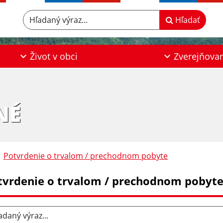
Hľadaný výraz...
Hľadať
Život v obci
Zverejňova
NÉ
Potvrdenie o trvalom / prechodnom pobyte
tvrdenie o trvalom / prechodnom pobyt
aný výraz...