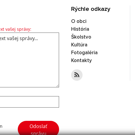
Rýchle odkazy
O obci
Text vašej správy...
xt vašej správy:
História
Školstvo
Kultúra
Fotogaléria
Kontakty
Google reCaptcha Response
Odoslať
ím
správu