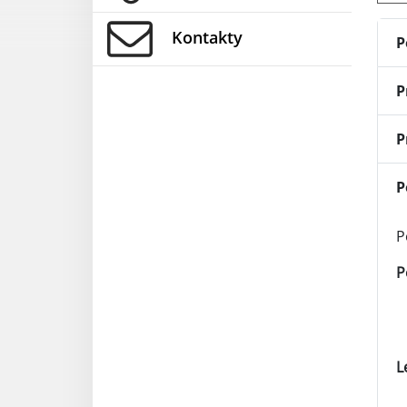
Kontakty
P
P
P
P
P
P
L