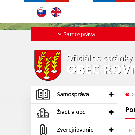
Samospráva
Oficiálne stránky
OBEC ROV
Samospráva
Po
Život v obci
Hľad
Zverejňovanie