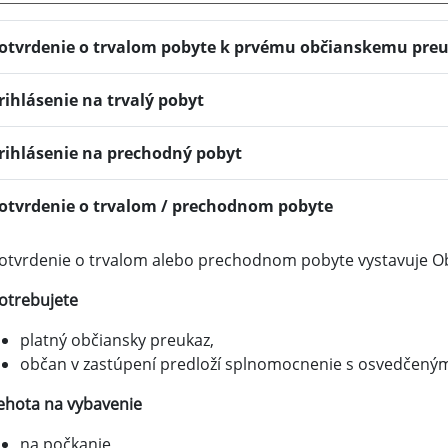
otvrdenie o trvalom pobyte k prvému občianskemu pre
rihlásenie na trvalý pobyt
rihlásenie na prechodný pobyt
otvrdenie o trvalom / prechodnom pobyte
otvrdenie o trvalom alebo prechodnom pobyte vystavuje Ob
otrebujete
platný občiansky preukaz,
občan v zastúpení predloží splnomocnenie s osvedčený
ehota na vybavenie
na počkanie