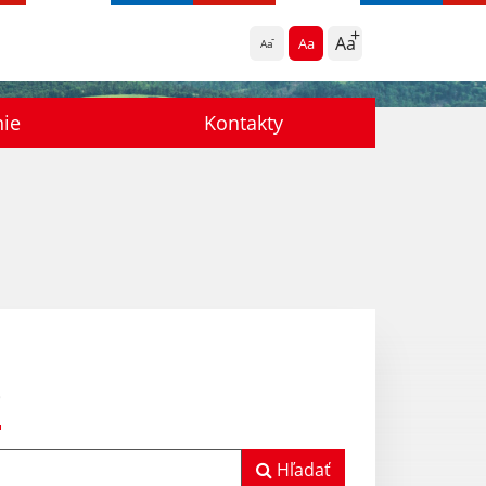
Aa
Aa
Aa
nie
Kontakty
e
Hľadať