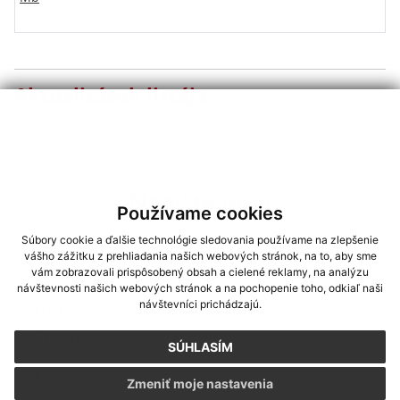
Aktualitások listája:
Napíšte nám
Používame cookies
Súbory cookie a ďalšie technológie sledovania používame na zlepšenie
Meno
Priezvisko
E-mailová adresa
*
Meno:
vášho zážitku z prehliadania našich webových stránok, na to, aby sme
vám zobrazovali prispôsobený obsah a cielené reklamy, na analýzu
návštevnosti našich webových stránok a na pochopenie toho, odkiaľ naši
návštevníci prichádzajú.
*
Priezvisko:
SÚHLASÍM
*
E-mailová adresa:
Zmeniť moje nastavenia