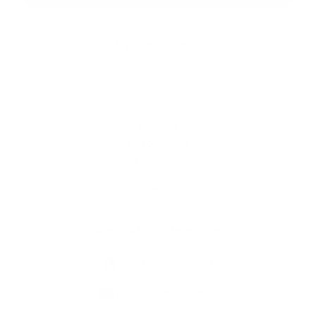
Rýchle odkazy
O obci
História
Školstvo
Kultúra
Fotogaléria
Kontakty
Kontaktné informácie
+421 47 549 23 11
info@obecrovne.sk