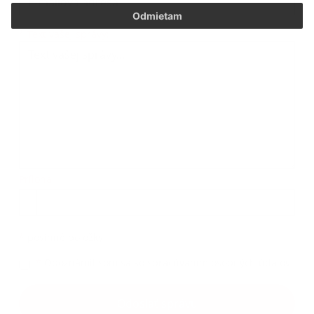
Odmietam
Text vašej správy...
*
Text vašej správy:
Príloha:
Príloha
*
povinné položky
*
Oboznámil som sa so
spracúvaním osobných údajov
Google reCaptcha Response
Odoslať správu