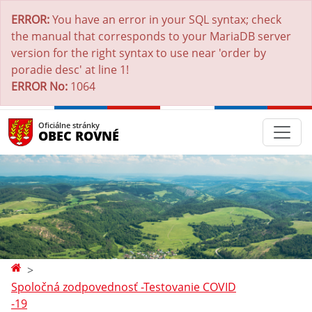
ERROR:
You have an error in your SQL syntax; check
the manual that corresponds to your MariaDB server
version for the right syntax to use near 'order by
poradie desc' at line 1!
ERROR No:
1064
Oficiálne stránky
OBEC ROVNÉ
Spoločná zodpovednosť -Testovanie COVID
-19