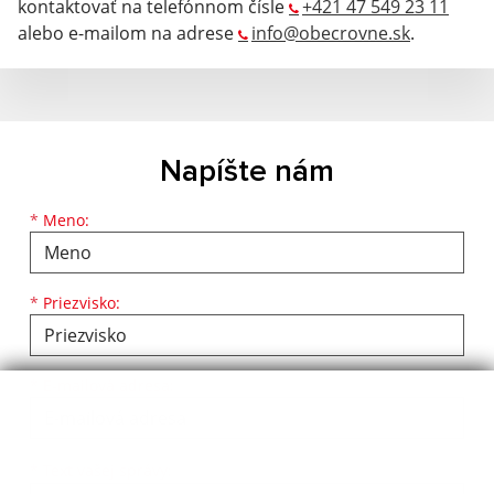
kontaktovať na telefónnom čísle
+421 47 549 23 11
alebo e-mailom na adrese
info@obecrovne.sk
.
Napíšte nám
Meno
Priezvisko
E-mailová adresa
*
Meno:
*
Priezvisko:
*
E-mailová adresa:
Text vašej správy...
*
Text vašej správy: