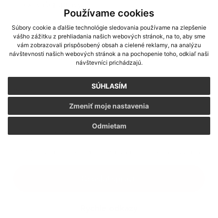
Používame cookies
Súbory cookie a ďalšie technológie sledovania používame na zlepšenie
vášho zážitku z prehliadania našich webových stránok, na to, aby sme
vám zobrazovali prispôsobený obsah a cielené reklamy, na analýzu
návštevnosti našich webových stránok a na pochopenie toho, odkiaľ naši
návštevníci prichádzajú.
SÚHLASÍM
Príloha:
Príloha
Zmeniť moje nastavenia
Odmietam
*
povinné položky
*
Oboznámil som sa so
spracúvaním osobných údajov
Google reCaptcha Response
Odoslať správu
Rýchle odkazy