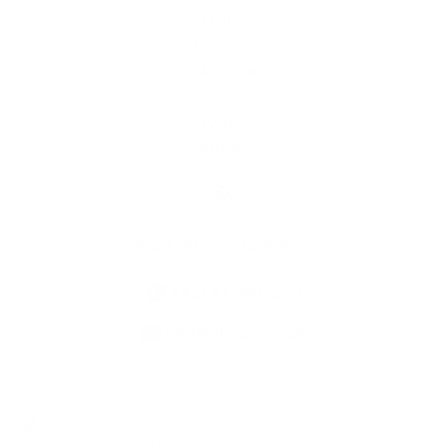
O obci
História
Školstvo
Kultúra
Fotogaléria
Kontakty
Kontaktné informácie
+421 47 549 23 11
info@obecrovne.sk
využite možnosť získavania aktuálnych informácií s využitím RSS
,
CMS systém (redakčný) systém ECHELON 2,
Mapa stránok
,
web portál
,