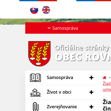
Samospráva
Oficiálne stránky
OBEC ROV
Samospráva
Žiad
umie
Život v obci
Ži
Zverejňovanie
či