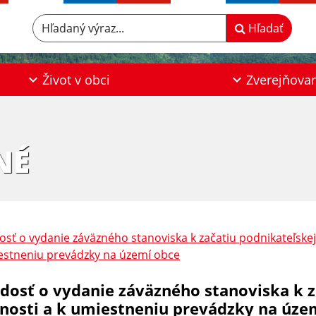
Hľadaný výraz...
Hľadať
Život v obci
Zverejňova
NÉ
osť o vydanie záväzného stanoviska k začatiu podnikateľskej 
stneniu prevádzky na území obce
adosť o vydanie záväzného stanoviska k z
nnosti a k umiestneniu prevádzky na úze