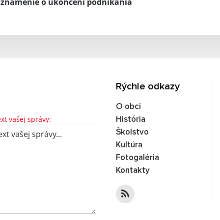
známenie o ukončení podnikania
Rýchle odkazy
O obci
Text vašej správy...
xt vašej správy:
História
Školstvo
Kultúra
Fotogaléria
Kontakty