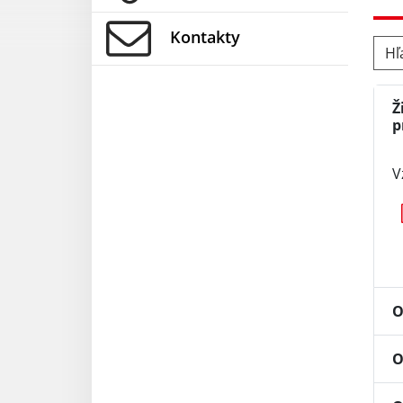
Kontakty
Hľad
Ž
p
V
O
O