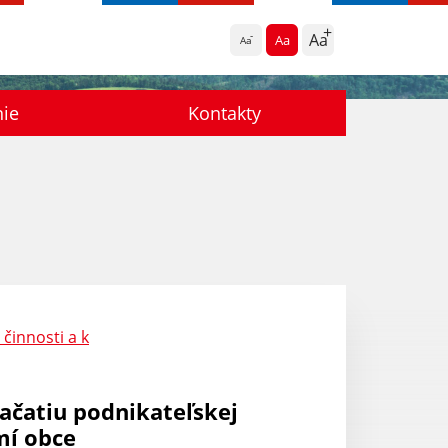
Aa
Aa
Aa
nie
Kontakty
činnosti a k
ačatiu podnikateľskej
mí obce