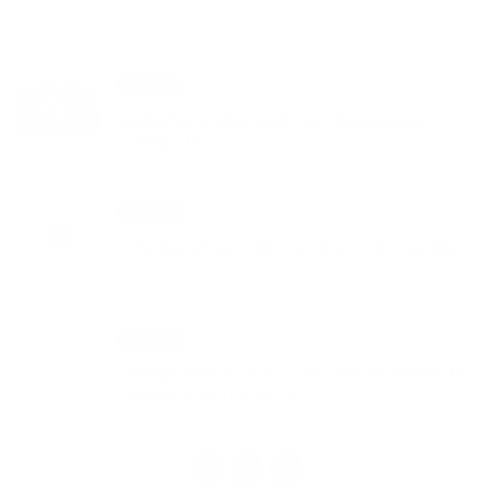
29. OKT 2020
Aktuality
Spoločná zodpovednosť -Testovanie
COVID -19
02. JÚN 2020
Aktuality
Sčítanie obyvateľov, domov a bytov 2021
12. FEB 2020
Aktuality
Zverejnenie údajov o úrovni vytriedenia
odpadov za rok 2019.
1
2
>