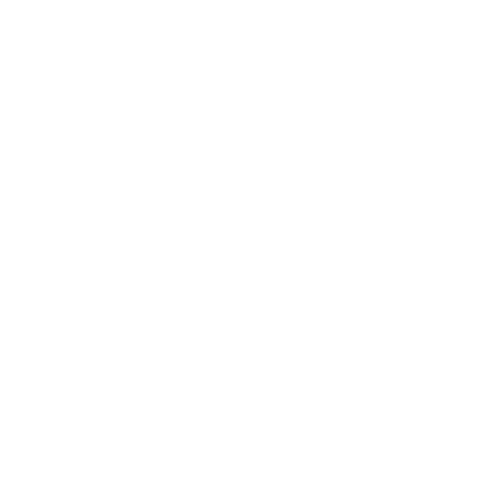
Školstvo
Kultúra
Fotogaléria
Kontakty
Kontaktné informácie
+421 47 549 23 11
info@obecrovne.sk
využite možnosť získavania aktuálnych informácií s využitím RSS
,
CMS systém (redakčný) systém ECHELON 2,
Mapa stránok
,
web portál
,
webhosting
,
webex.digital, s.r.o.
,
domény
,
registrácia domény
,
spoločnosť webex.digital, s.r.o.
,
technický prevádzkovateľ