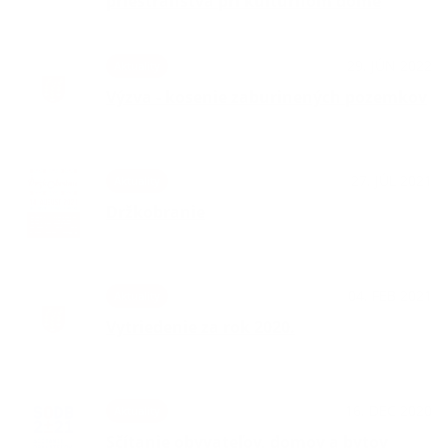
priestranstva pri kultúrnom dome
29. JÚN 2022
Aktuality
Výzva - kosenie zaburinených pozemkov
27. JÚL 2021
Aktuality
Držkobranie
04. FEB 2021
Aktuality
Vytriedenie za rok 2020.
16. DEC 2020
Aktuality
Sčítanie obyvateľov, domov a bytov