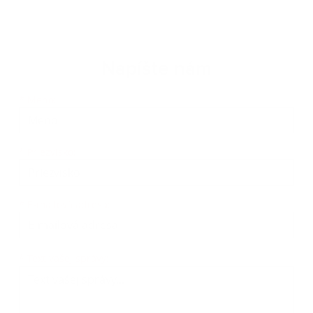
Napíšte nám
Meno
Priezvisko
E-mailová adresa
*
Meno:
*
Priezvisko:
*
E-mailová adresa:
Text vašej správy...
*
Text vašej správy: