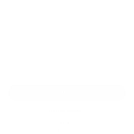
Príloha:
Príloha
*
povinné položky
*
Oboznámil som sa so
spracúvaním osobných údajov
Google reCaptcha Response
Odoslať správu
Rýchle odkazy
O obci
História