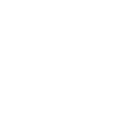
04. MAR 2026
Aktuality
Vytriedenie odpadov za rok 2025
13. MÁJ 2024
Aktuality
predaj prebytočného hnuteľného
majetku
11. SEP 2023
Aktuality
Riešenie migračných výziev v obci Rovné
03. JAN 2023
Aktuality
Propagácia projektu: Skrášlenie