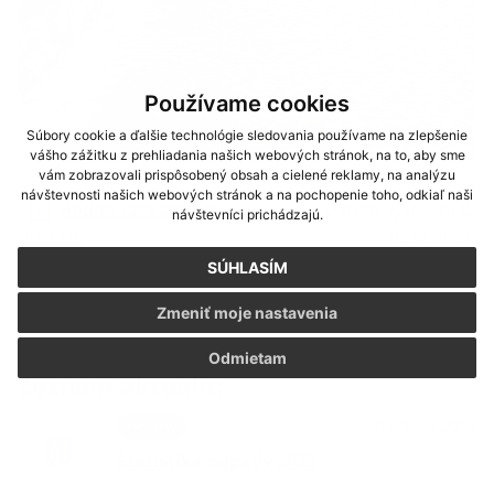
Používame cookies
Súbory cookie a ďalšie technológie sledovania používame na zlepšenie
vášho zážitku z prehliadania našich webových stránok, na to, aby sme
vám zobrazovali prispôsobený obsah a cielené reklamy, na analýzu
návštevnosti našich webových stránok a na pochopenie toho, odkiaľ naši
Hodnotiaca správa
Dátum vyvesenia:
|
návštevníci prichádzajú.
0.07 Mb
03.01.2023
SÚHLASÍM
Zmeniť moje nastavenia
Odmietam
Zoznam aktualít:
04. MAR 2026
Aktuality
Štatistika odpady 2025