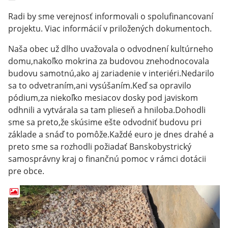
Radi by sme verejnosť informovali o spolufinancovaní
projektu. Viac informácií v priložených dokumentoch.
Naša obec už dlho uvažovala o odvodnení kultúrneho
domu,nakoľko mokrina za budovou znehodnocovala
budovu samotnú,ako aj zariadenie v interiéri.Nedarilo
sa to odvetraním,ani vysúšaním.Keď sa opravilo
pódium,za niekoľko mesiacov dosky pod javiskom
odhnili a vytvárala sa tam plieseň a hniloba.Dohodli
sme sa preto,že skúsime ešte odvodniť budovu pri
základe a snáď to pomôže.Každé euro je dnes drahé a
preto sme sa rozhodli požiadať Banskobystrický
samosprávny kraj o finančnú pomoc v rámci dotácii
pre obce.