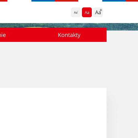
Aa
Aa
Aa
nie
Kontakty