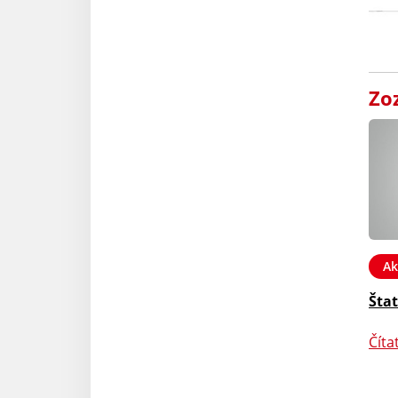
Zo
Ak
Štat
Číta