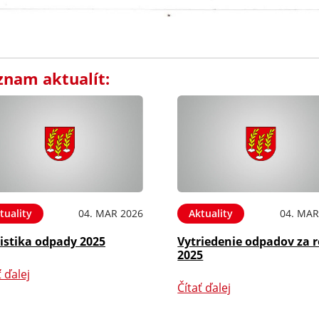
znam aktualít:
tuality
04. MAR 2026
Aktuality
04. MAR
istika odpady 2025
Vytriedenie odpadov za 
2025
ť ďalej
Čítať ďalej