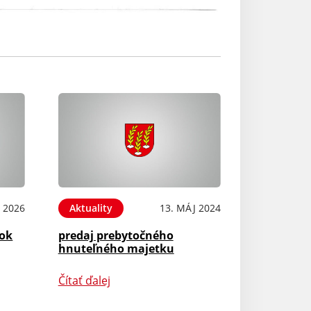
 2026
Aktuality
13. MÁJ 2024
rok
predaj prebytočného
hnuteľného majetku
Čítať ďalej