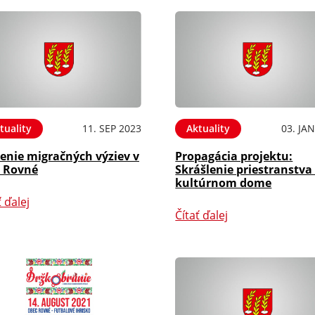
tuality
11. SEP 2023
Aktuality
03. JA
enie migračných výziev v
Propagácia projektu:
i Rovné
Skrášlenie priestranstva 
kultúrnom dome
ť ďalej
Čítať ďalej