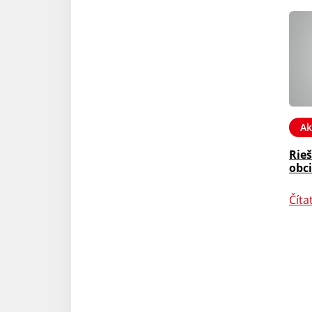
Ak
Rieš
obc
Číta