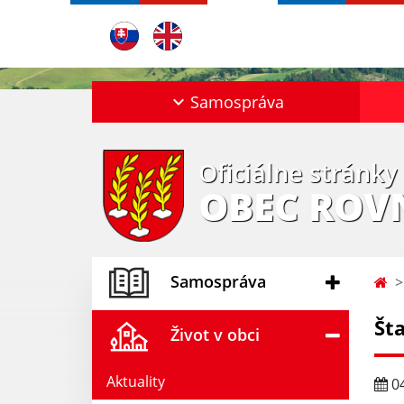
Samospráva
Oficiálne stránky
OBEC ROV
Samospráva
Št
Život v obci
Aktuality
04